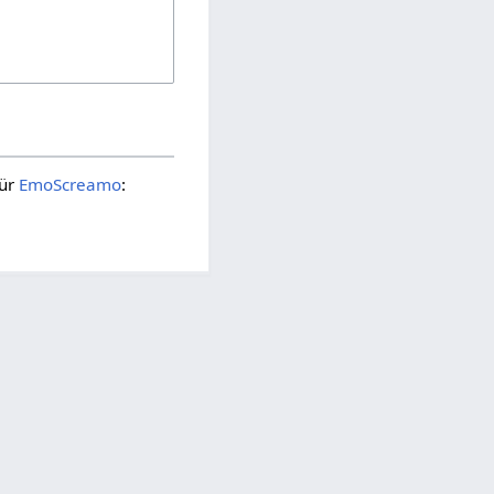
für
EmoScreamo
: