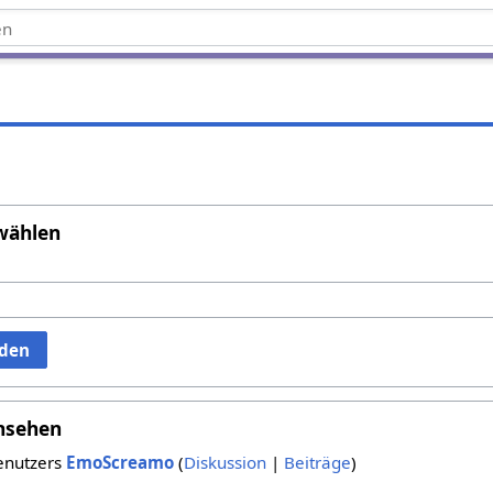
wählen
aden
nsehen
enutzers
EmoScreamo
(
Diskussion
|
Beiträge
)