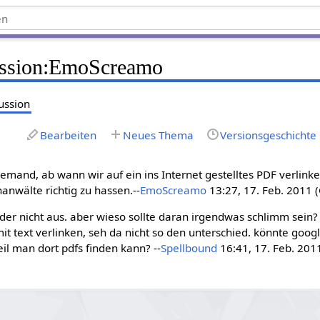
ssion
:
EmoScreamo
ussion
Bearbeiten
Neues Thema
Versionsgeschichte
 jemand, ab wann wir auf ein ins Internet gestelltes PDF verli
anwälte richtig zu hassen.--
EmoScreamo
13:27, 17. Feb. 2011 
ider nicht aus. aber wieso sollte daran irgendwas schlimm sei
t text verlinken, seh da nicht so den unterschied. könnte goog
l man dort pdfs finden kann? --
Spellbound
16:41, 17. Feb. 201