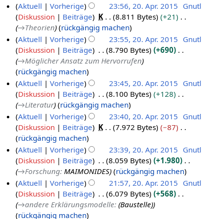
Aktuell
Vorherige
23:56, 20. Apr. 2015
Gnutl
.
m
u
Diskussion
Beiträge
K
8.811 Bytes
+21
A
e
s
→
Theorien
rückgängig machen
p
n
a
Aktuell
Vorherige
23:55, 20. Apr. 2015
Gnutl
r
f
m
Diskussion
Beiträge
8.790 Bytes
+690
i
a
m
→
Möglicher Ansatz zum Hervorrufen
l
s
e
rückgängig machen
s
2
n
Aktuell
Vorherige
23:45, 20. Apr. 2015
Gnutl
u
0
f
Diskussion
Beiträge
8.100 Bytes
+128
n
a
1
→
Literatur
rückgängig machen
g
s
5
Aktuell
Vorherige
23:40, 20. Apr. 2015
Gnutl
s
Diskussion
Beiträge
K
7.972 Bytes
−87
u
K
rückgängig machen
n
e
Aktuell
Vorherige
23:39, 20. Apr. 2015
Gnutl
g
i
Diskussion
Beiträge
8.059 Bytes
+1.980
n
→
Forschung
:
MAIMONIDES
rückgängig machen
e
Aktuell
Vorherige
21:57, 20. Apr. 2015
Gnutl
B
Diskussion
Beiträge
6.079 Bytes
+568
e
→
andere Erklärungsmodelle
:
(Baustelle)
a
rückgängig machen