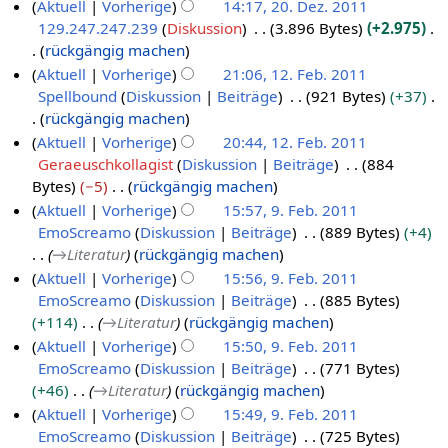
Aktuell
Vorherige
14:17, 20. Dez. 2011
.
s
u
0
1
m
u
129.247.247.239
Diskussion
3.896 Bytes
+2.975
D
u
a
1
m
4
s
rückgängig machen
n
e
r
4
e
a
K
Aktuell
Vorherige
21:06, 12. Feb. 2011
g
z
2
n
m
e
Spellbound
Diskussion
Beiträge
921 Bytes
+37
1
e
f
0
m
i
rückgängig machen
2
m
a
1
e
n
K
Aktuell
Vorherige
20:44, 12. Feb. 2011
.
s
b
n
2
e
e
Geraeuschkollagist
Diskussion
Beiträge
884
F
s
e
f
B
i
Bytes
−5
rückgängig machen
u
e
a
r
e
n
K
Aktuell
Vorherige
15:57, 9. Feb. 2011
n
b
s
2
a
e
e
EmoScreamo
Diskussion
Beiträge
889 Bytes
+4
g
9
s
r
0
r
B
i
→
Literatur
rückgängig machen
.
u
u
1
b
e
n
Aktuell
Vorherige
15:56, 9. Feb. 2011
n
F
a
1
e
a
e
EmoScreamo
Diskussion
Beiträge
885 Bytes
g
e
r
i
r
B
+114
→
Literatur
rückgängig machen
b
2
t
b
e
Aktuell
Vorherige
15:50, 9. Feb. 2011
r
0
u
e
a
EmoScreamo
Diskussion
Beiträge
771 Bytes
u
1
n
i
r
+46
→
Literatur
rückgängig machen
a
1
g
t
b
Aktuell
Vorherige
15:49, 9. Feb. 2011
r
s
u
e
EmoScreamo
Diskussion
Beiträge
725 Bytes
2
z
n