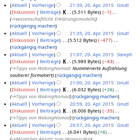
r
Aktuell
Vorherige
21:39, 20. Apr. 2015
Gnutl
b
Diskussion
Beiträge
K
5.511 Bytes
−1
e
→
wissenschaftliche Erklärungsmodelle
i
rückgängig machen
t
Aktuell
Vorherige
21:35, 20. Apr. 2015
Gnutl
u
Diskussion
Beiträge
5.512 Bytes
−477
n
K
rückgängig machen
g
e
Aktuell
Vorherige
21:07, 20. Apr. 2015
Steeph
s
i
Diskussion
Beiträge
K
5.989 Bytes
−43
z
n
→
Tipps von WakingNomad
:
Nummerierte Aufzählung
u
e
sauberer formatiert
rückgängig machen
s
B
Aktuell
Vorherige
21:00, 20. Apr. 2015
Gnutl
a
e
Diskussion
Beiträge
K
6.032 Bytes
+26
m
a
→
Tipps von WakingNomad
rückgängig machen
m
r
Aktuell
Vorherige
20:59, 20. Apr. 2015
Gnutl
e
b
Diskussion
Beiträge
K
6.006 Bytes
−35
n
e
→
Tipps von WakingNomad
rückgängig machen
f
i
Aktuell
Vorherige
20:57, 20. Apr. 2015
Gnutl
a
t
Diskussion
Beiträge
6.041 Bytes
+6
s
u
→
Möglicher Ansatz zum Hervorrufen