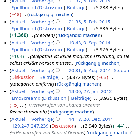
Aktuell
Vorherige
21:37, 5. Feb. 2015
F
r
e
Spellbound
Diskussion
Beiträge
5.288 Bytes
e
b
i
−48
rückgängig machen
b
e
n
K
Aktuell
Vorherige
21:36, 5. Feb. 2015
r
i
e
e
Spellbound
Diskussion
Beiträge
5.336 Bytes
u
t
B
i
+1.360
theorien
rückgängig machen
a
u
e
n
Aktuell
Vorherige
19:43, 9. Sep. 2014
r
n
a
e
Spellbound
Diskussion
Beiträge
3.976 Bytes
9
2
g
r
B
+104
telepathie ist keine mögliche erklärung, da sie
.
0
s
b
e
selbst erklärt werden müsste.
rückgängig machen
S
1
z
e
a
Aktuell
Vorherige
20:31, 6. Aug. 2014
Steeph
e
5
u
i
r
Diskussion
Beiträge
3.872 Bytes
−63
6
p
s
t
b
Kategorien entfernt
rückgängig machen
.
t
a
u
e
Aktuell
Vorherige
13:00, 27. Jan. 2012
A
e
m
n
i
EmoScreamo
Diskussion
Beiträge
3.935 Bytes
2
u
m
m
g
t
−5
→
Hervorrufen von Shared Dreams
:
7
g
b
e
s
u
Rechtschreibunb
rückgängig machen
.
u
e
n
z
n
Aktuell
Vorherige
14:18, 20. Dez. 2011
J
s
f
r
u
g
129.247.247.239
Diskussion
3.940 Bytes
+44
2
a
t
a
2
s
s
→
Hervorrufen von Shared Dreams
rückgängig machen
0
n
s
2
0
a
z