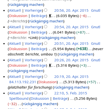
s
n
rückgängig machen
u
g
Aktuell
Vorherige
20:56, 20. Apr. 2015
Gnutl
n
s
Diskussion
Beiträge
K
6.035 Bytes
−6
g
z
→
Berichte
rückgängig machen
u
Aktuell
Vorherige
20:54, 20. Apr. 2015
Gnutl
s
Diskussion
Beiträge
6.041 Bytes
+87
a
→
Berichte
:
+Link
rückgängig machen
m
Aktuell
Vorherige
20:51, 20. Apr. 2015
Gnutl
m
Diskussion
Beiträge
5.954 Bytes
+638
neuer
e
abschnitt: berichte, umbau 1
rückgängig machen
n
Aktuell
Vorherige
20:26, 20. Apr. 2015
Gnutl
f
Diskussion
Beiträge
K
5.316 Bytes
+3
a
K
rückgängig machen
s
e
Aktuell
Vorherige
20:19, 20. Apr. 2015
s
i
84.113.192.231
Diskussion
5.313 Bytes
+57
u
n
platzhalter für forschung
rückgängig machen
n
e
Aktuell
Vorherige
22:10, 5. Feb. 2015
g
B
Spellbound
Diskussion
Beiträge
5.256 Bytes
5
e
−32
rückgängig machen
.
a
K