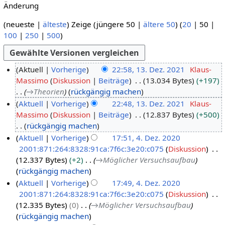
Änderung
(
neueste
|
älteste
) Zeige (
jüngere 50
|
ältere 50
) (
20
|
50
|
100
|
250
|
500
)
Aktuell
Vorherige
22:58, 13. Dez. 2021
Klaus-
Massimo
Diskussion
Beiträge
13.034 Bytes
+197
1
→
Theorien
rückgängig machen
3
Aktuell
Vorherige
22:48, 13. Dez. 2021
Klaus-
.
Massimo
Diskussion
Beiträge
12.837 Bytes
+500
D
rückgängig machen
e
K
Aktuell
Vorherige
17:51, 4. Dez. 2020
z
e
2001:871:264:8328:91ca:7f6c:3e20:c075
Diskussion
4
e
i
12.337 Bytes
+2
→
Möglicher Versuchsaufbau
.
m
n
rückgängig machen
D
b
e
Aktuell
Vorherige
17:49, 4. Dez. 2020
e
e
B
2001:871:264:8328:91ca:7f6c:3e20:c075
Diskussion
z
r
e
12.335 Bytes
0
→
Möglicher Versuchsaufbau
e
2
a
rückgängig machen
m
0
r