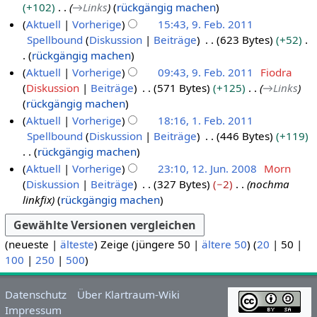
i
+102
→
Links
rückgängig machen
0
u
g
t
Aktuell
Vorherige
15:43, 9. Feb. 2011
1
s
s
u
Spellbound
Diskussion
Beiträge
623 Bytes
+52
1
a
z
n
rückgängig machen
m
u
g
K
Aktuell
Vorherige
09:43, 9. Feb. 2011
Fiodra
m
s
s
e
Diskussion
Beiträge
571 Bytes
+125
→
Links
e
a
z
i
rückgängig machen
n
m
u
n
Aktuell
Vorherige
18:16, 1. Feb. 2011
f
m
s
e
Spellbound
Diskussion
Beiträge
446 Bytes
+119
1
a
e
a
B
rückgängig machen
.
s
n
m
e
K
Aktuell
Vorherige
23:10, 12. Jun. 2008
Morn
s
F
f
m
a
e
Diskussion
Beiträge
327 Bytes
−2
nochma
u
1
e
a
e
r
i
linkfix
rückgängig machen
n
2
s
b
n
b
n
g
s
.
r
f
e
e
u
J
a
u
i
(
neueste
B
|
älteste
) Zeige (
jüngere 50
|
ältere 50
) (
20
|
50
|
n
s
u
a
t
100
e
|
250
|
500
)
g
s
n
r
u
a
u
i
2
n
r
Datenschutz
Über Klartraum-Wiki
n
2
0
g
b
Impressum
g
0