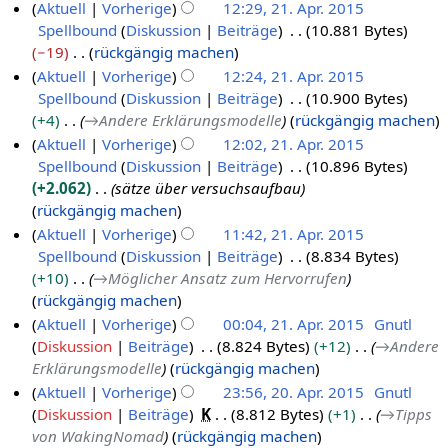
e
Aktuell
Vorherige
12:29, 21. Apr. 2015
u
i
Spellbound
Diskussion
Beiträge
10.881 Bytes
2
n
n
−19
rückgängig machen
1
g
e
K
Aktuell
Vorherige
12:24, 21. Apr. 2015
.
B
e
Spellbound
Diskussion
Beiträge
10.900 Bytes
A
e
i
+4
→
Andere Erklärungsmodelle
rückgängig machen
p
a
n
Aktuell
Vorherige
12:02, 21. Apr. 2015
r
r
e
Spellbound
Diskussion
Beiträge
10.896 Bytes
i
b
B
+2.062
sätze über versuchsaufbau
l
e
e
rückgängig machen
2
i
a
Aktuell
Vorherige
11:42, 21. Apr. 2015
0
t
r
Spellbound
Diskussion
Beiträge
8.834 Bytes
1
u
b
+10
→
Möglicher Ansatz zum Hervorrufen
5
n
e
rückgängig machen
g
i
Aktuell
Vorherige
00:04, 21. Apr. 2015
Gnutl
s
t
Diskussion
Beiträge
8.824 Bytes
+12
→
Andere
z
u
Erklärungsmodelle
rückgängig machen
u
n
Aktuell
Vorherige
23:56, 20. Apr. 2015
Gnutl
s
g
Diskussion
Beiträge
K
8.812 Bytes
+1
→
Tipps
2
a
s
von WakingNomad
rückgängig machen
0
m
z