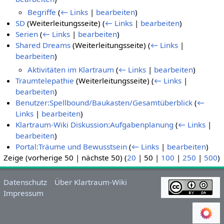
Begriffe
(
← Links
|
bearbeiten
)
SD
(Weiterleitungsseite)
(
← Links
|
bearbeiten
)
Serien
(
← Links
|
bearbeiten
)
Shared Dreams
(Weiterleitungsseite)
(
← Links
|
bearbeiten
)
Aktivitäten im Klartraum
(
← Links
|
bearbeiten
)
Traumtelepathie
(Weiterleitungsseite)
(
← Links
|
bearbeiten
)
Benutzer:Spellbound/Baukasten/Gesamtüberblick
(
←
Links
|
bearbeiten
)
Klartraum-Wiki Diskussion:Aufgabenplanung
(
← Links
|
bearbeiten
)
Portal:Träume und Bewusstsein
(
← Links
|
bearbeiten
)
Zeige (
vorherige 50
|
nächste 50
) (
20
|
50
|
100
|
250
|
500
)
Datenschutz
Über Klartraum-Wiki
Impressum