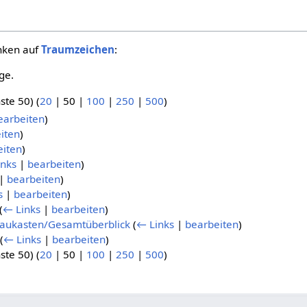
inken auf
Traumzeichen
:
ge.
ste 50
) (
20
|
50
|
100
|
250
|
500
)
earbeiten
)
iten
)
eiten
)
inks
|
bearbeiten
)
|
bearbeiten
)
s
|
bearbeiten
)
(
← Links
|
bearbeiten
)
Baukasten/Gesamtüberblick
(
← Links
|
bearbeiten
)
(
← Links
|
bearbeiten
)
ste 50
) (
20
|
50
|
100
|
250
|
500
)