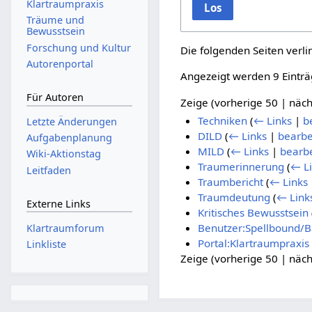
Klartraumpraxis
Los
Träume und
Bewusstsein
Forschung und Kultur
Die folgenden Seiten verl
Autorenportal
Angezeigt werden 9 Einträ
Für Autoren
Zeige (
vorherige 50
|
näch
Techniken
(
← Links
|
b
Letzte Änderungen
DILD
(
← Links
|
bearbe
Aufgabenplanung
MILD
(
← Links
|
bearb
Wiki-Aktionstag
Traumerinnerung
(
← L
Leitfaden
Traumbericht
(
← Links
Traumdeutung
(
← Link
Externe Links
Kritisches Bewusstsein
Benutzer:Spellbound/
Klartraumforum
Portal:Klartraumpraxis
Linkliste
Zeige (
vorherige 50
|
näch