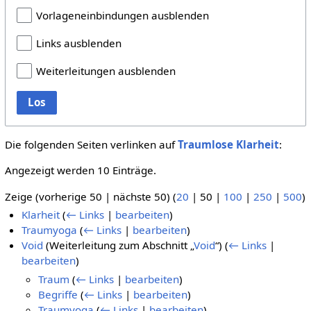
Vorlageneinbindungen ausblenden
Links ausblenden
Weiterleitungen ausblenden
Los
Die folgenden Seiten verlinken auf
Traumlose Klarheit
:
Angezeigt werden 10 Einträge.
Zeige (
vorherige 50
|
nächste 50
) (
20
|
50
|
100
|
250
|
500
)
Klarheit
(
← Links
|
bearbeiten
)
Traumyoga
(
← Links
|
bearbeiten
)
Void
(Weiterleitung zum Abschnitt „
Void
“)
(
← Links
|
bearbeiten
)
Traum
(
← Links
|
bearbeiten
)
Begriffe
(
← Links
|
bearbeiten
)
Traumyoga
(
← Links
|
bearbeiten
)