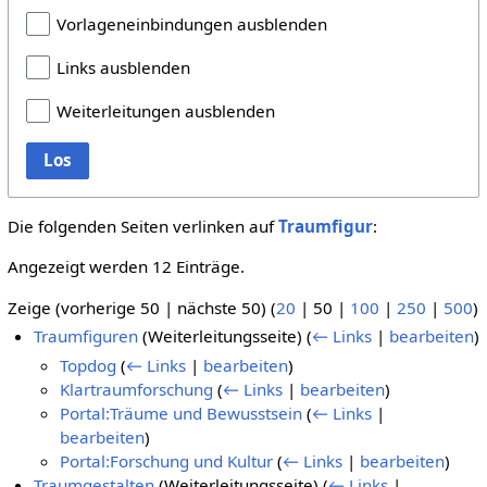
Vorlageneinbindungen ausblenden
Links ausblenden
Weiterleitungen ausblenden
Los
Die folgenden Seiten verlinken auf
Traumfigur
:
Angezeigt werden 12 Einträge.
Zeige (
vorherige 50
|
nächste 50
) (
20
|
50
|
100
|
250
|
500
)
Traumfiguren
(Weiterleitungsseite)
(
← Links
|
bearbeiten
)
Topdog
(
← Links
|
bearbeiten
)
Klartraumforschung
(
← Links
|
bearbeiten
)
Portal:Träume und Bewusstsein
(
← Links
|
bearbeiten
)
Portal:Forschung und Kultur
(
← Links
|
bearbeiten
)
Traumgestalten
(Weiterleitungsseite)
(
← Links
|