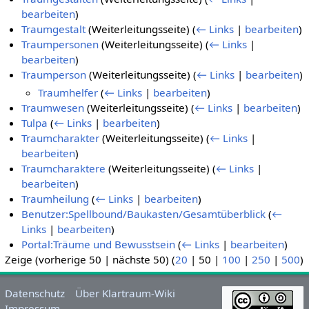
bearbeiten
)
Traumgestalt
(Weiterleitungsseite)
(
← Links
|
bearbeiten
)
Traumpersonen
(Weiterleitungsseite)
(
← Links
|
bearbeiten
)
Traumperson
(Weiterleitungsseite)
(
← Links
|
bearbeiten
)
Traumhelfer
(
← Links
|
bearbeiten
)
Traumwesen
(Weiterleitungsseite)
(
← Links
|
bearbeiten
)
Tulpa
(
← Links
|
bearbeiten
)
Traumcharakter
(Weiterleitungsseite)
(
← Links
|
bearbeiten
)
Traumcharaktere
(Weiterleitungsseite)
(
← Links
|
bearbeiten
)
Traumheilung
(
← Links
|
bearbeiten
)
Benutzer:Spellbound/Baukasten/Gesamtüberblick
(
←
Links
|
bearbeiten
)
Portal:Träume und Bewusstsein
(
← Links
|
bearbeiten
)
Zeige (
vorherige 50
|
nächste 50
) (
20
|
50
|
100
|
250
|
500
)
Datenschutz
Über Klartraum-Wiki
Impressum