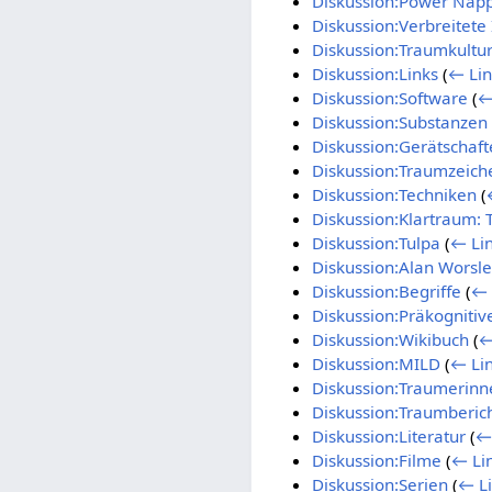
Diskussion:Power Nap
Diskussion:Verbreitete
Diskussion:Traumkultu
Diskussion:Links
(
← Lin
Diskussion:Software
(
←
Diskussion:Substanzen
Diskussion:Gerätschaft
Diskussion:Traumzeich
Diskussion:Techniken
(
Diskussion:Klartraum: 
Diskussion:Tulpa
(
← Li
Diskussion:Alan Worsl
Diskussion:Begriffe
(
← 
Diskussion:Präkognitiv
Diskussion:Wikibuch
(
←
Diskussion:MILD
(
← Li
Diskussion:Traumerinn
Diskussion:Traumberic
Diskussion:Literatur
(
←
Diskussion:Filme
(
← Li
Diskussion:Serien
(
← L