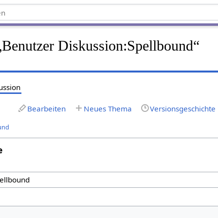
 „Benutzer Diskussion:Spellbound“
ussion
Bearbeiten
Neues Thema
Versionsgeschichte
ound
e