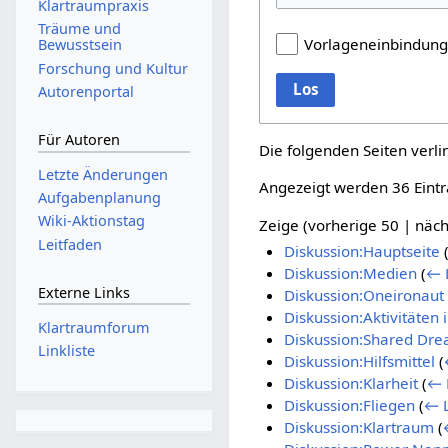
Klartraumpraxis
Träume und
Vorlageneinbindun
Bewusstsein
Forschung und Kultur
Los
Autorenportal
Für Autoren
Die folgenden Seiten verl
Letzte Änderungen
Angezeigt werden 36 Eintr
Aufgabenplanung
Wiki-Aktionstag
Zeige (
vorherige 50
|
näch
Leitfaden
Diskussion:Hauptseite
Diskussion:Medien
(
← 
Externe Links
Diskussion:Oneironaut
Diskussion:Aktivitäten
Klartraumforum
Diskussion:Shared Dr
Linkliste
Diskussion:Hilfsmittel
(
Diskussion:Klarheit
(
← 
Diskussion:Fliegen
(
← L
Diskussion:Klartraum
(