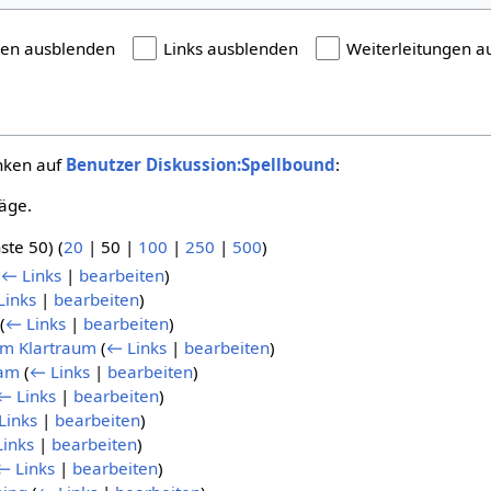
gen ausblenden
Links ausblenden
Weiterleitungen a
inken auf
Benutzer Diskussion:Spellbound
:
äge.
ste 50
) (
20
|
50
|
100
|
250
|
500
)
(
← Links
|
bearbeiten
)
Links
|
bearbeiten
)
(
← Links
|
bearbeiten
)
 im Klartraum
(
← Links
|
bearbeiten
)
eam
(
← Links
|
bearbeiten
)
← Links
|
bearbeiten
)
Links
|
bearbeiten
)
inks
|
bearbeiten
)
← Links
|
bearbeiten
)