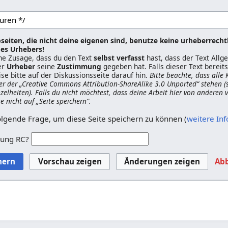
seiten, die nicht deine eigenen sind, benutze keine urheberrecht
es Urhebers!
ine Zusage, dass du den Text
selbst verfasst
hast, dass der Text All
er
Urheber
seine
Zustimmung
gegeben hat. Falls dieser Text berei
ise bitte auf der Diskussionsseite darauf hin.
Bitte beachte, dass alle
er der „Creative Commons Attribution-ShareAlike 3.0 Unported“ stehen (
nzelheiten). Falls du nicht möchtest, dass deine Arbeit hier von anderen
ke nicht auf „Seite speichern“.
olgende Frage, um diese Seite speichern zu können (
weitere In
zung RC?
Ab