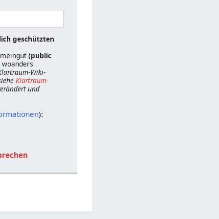
lich geschützten
gemeingut
(public
ts woanders
 Klartraum-Wiki-
siehe
Klartraum-
 verändert und
formationen
):
brechen