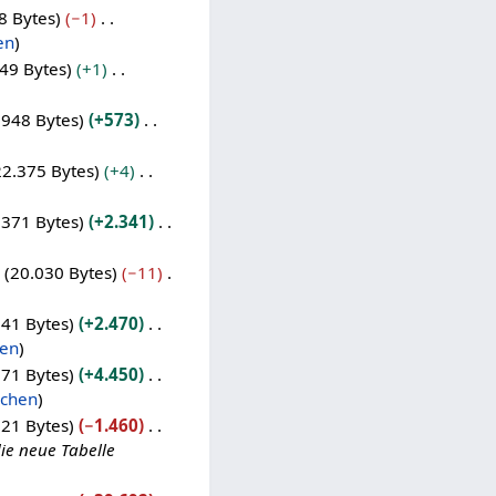
8 Bytes
−1
en
49 Bytes
+1
.948 Bytes
+573
22.375 Bytes
+4
.371 Bytes
+2.341
20.030 Bytes
−11
041 Bytes
+2.470
hen
571 Bytes
+4.450
achen
121 Bytes
−1.460
ie neue Tabelle