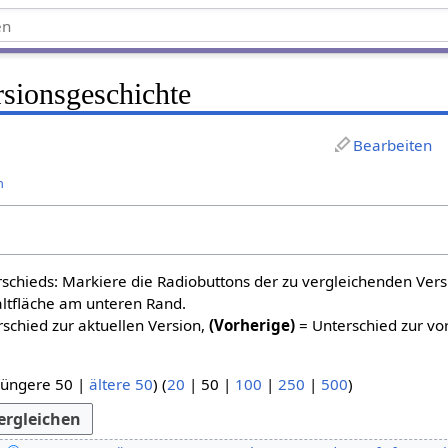
rsionsgeschichte
Bearbeiten
n
schieds: Markiere die Radiobuttons der zu vergleichenden Ver
altfläche am unteren Rand.
schied zur aktuellen Version,
(Vorherige)
= Unterschied zur vo
jüngere 50
|
ältere 50
) (
20
|
50
|
100
|
250
|
500
)