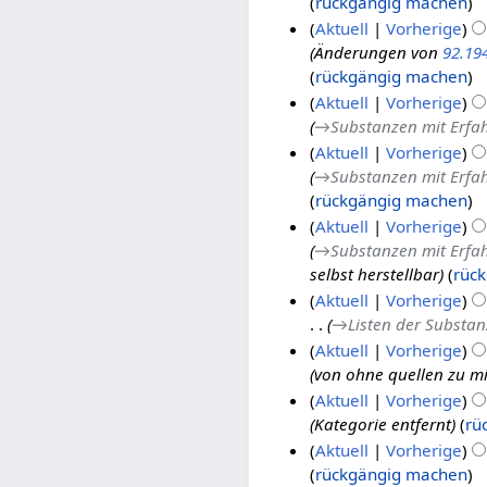
rückgängig machen
i
Aktuell
Vorherige
t
Änderungen von
92.19
2
u
rückgängig machen
8
n
Aktuell
Vorherige
.
g
→
Substanzen mit Erfa
M
s
Aktuell
Vorherige
ä
z
→
Substanzen mit Erfa
r
u
rückgängig machen
z
s
Aktuell
Vorherige
2
a
→
Substanzen mit Erfa
2
m
0
selbst herstellbar
rüc
6
m
1
Aktuell
Vorherige
e
.
5
→
Listen der Substa
n
2
A
f
Aktuell
Vorherige
5
u
a
von ohne quellen zu mi
.
2
g
s
Aktuell
Vorherige
A
1
u
s
Kategorie entfernt
rü
u
.
6
s
u
Aktuell
Vorherige
g
A
.
t
n
rückgängig machen
u
u
A
1
2