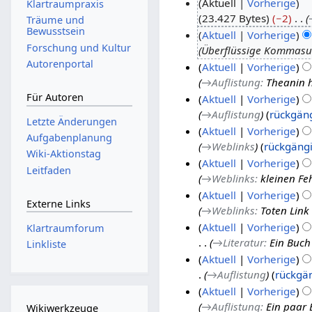
Aktuell
Vorherige
Klartraumpraxis
23.427 Bytes
−2
2
Träume und
Bewusstsein
Aktuell
Vorherige
2
Forschung und Kultur
Überflüssige Kommasun
.
2
Autorenportal
Aktuell
Vorherige
M
.
→
Auflistung
:
Theanin 
ä
N
1
Für Autoren
Aktuell
Vorherige
r
o
.
→
Auflistung
rückgän
z
v
N
Letzte Änderungen
Aktuell
Vorherige
2
e
o
Aufgabenplanung
→
Weblinks
rückgäng
0
m
v
Wiki-Aktionstag
Aktuell
Vorherige
1
b
e
Leitfaden
→
Weblinks
:
kleinen Feh
9
e
m
Aktuell
Vorherige
r
b
Externe Links
→
Weblinks
:
Toten Link
2
e
Aktuell
Vorherige
0
r
Klartraumforum
→
Literatur
:
Ein Buch
1
2
Linkliste
Aktuell
Vorherige
7
0
→
Auflistung
rückgä
1
Aktuell
Vorherige
7
→
Auflistung
:
Ein paar
Wikiwerkzeuge