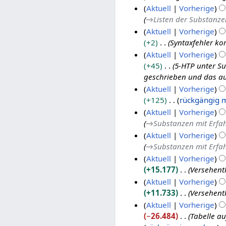
Aktuell
Vorherige
→
Listen der Substanze
5
Aktuell
Vorherige
.
+2
Syntaxfehler kor
A
Aktuell
Vorherige
p
+45
5-HTP unter S
r
geschrieben und das au
i
Aktuell
Vorherige
l
+125
rückgängig 
4
2
K
Aktuell
Vorherige
.
0
e
→
Substanzen mit Erfa
A
1
i
Aktuell
Vorherige
p
5
n
→
Substanzen mit Erfa
r
e
Aktuell
Vorherige
i
B
+15.177
Versehentl
l
e
Aktuell
Vorherige
2
a
+11.733
Versehentl
0
r
Aktuell
Vorherige
1
b
−26.484
Tabelle a
5
e