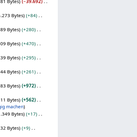
581 Bytes
−39.692
.273 Bytes
+84
189 Bytes
+280
909 Bytes
+470
439 Bytes
+295
144 Bytes
+261
883 Bytes
+972
911 Bytes
+562
gig machen
.349 Bytes
+17
332 Bytes
+9