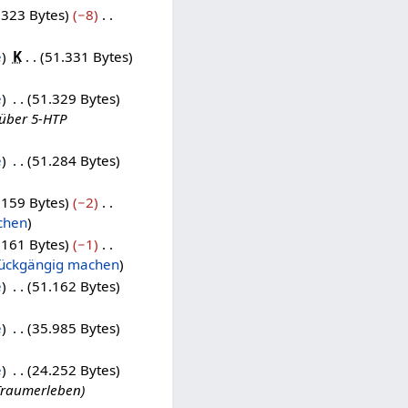
.323 Bytes
−8
e
K
51.331 Bytes
e
51.329 Bytes
 über 5-HTP
e
51.284 Bytes
.159 Bytes
−2
chen
.161 Bytes
−1
ückgängig machen
e
51.162 Bytes
e
35.985 Bytes
e
24.252 Bytes
 Traumerleben