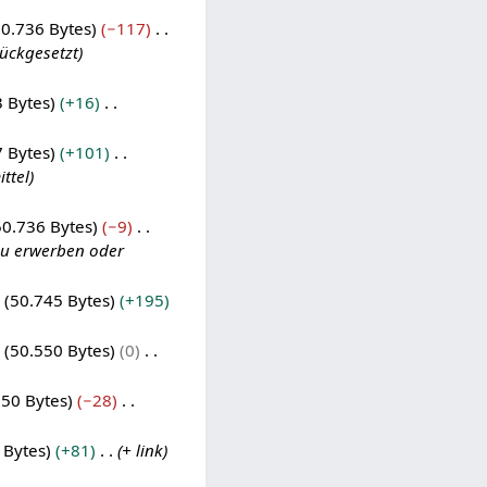
0.736 Bytes
−117
ückgesetzt
 Bytes
+16
 Bytes
+101
ttel
50.736 Bytes
−9
 zu erwerben oder
50.745 Bytes
+195
50.550 Bytes
0
550 Bytes
−28
 Bytes
+81
+ link