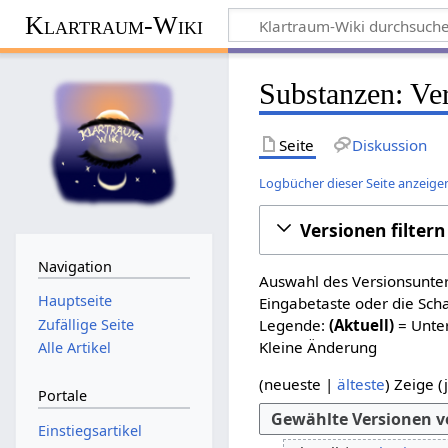
Klartraum-Wiki
Substanzen
: Ve
Seite
Diskussion
Logbücher dieser Seite anzeige
Versionen filtern
Navigation
Auswahl des Versionsunter
Hauptseite
Eingabetaste oder die Sch
Zufällige Seite
Legende:
(Aktuell)
= Unter
Kleine Änderung
Alle Artikel
(
neueste
|
älteste
) Zeige (
Portale
Einstiegsartikel