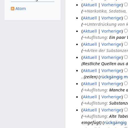
Aktuell
Vorherige
Atom
→
Narkotika, Sedativa, 
3
Aktuell
Vorherige
0
→
Unterdrückung von 
.
1
Aktuell
Vorherige
J
3
→
Auflistung
:
Ein paar 
u
.
2
Aktuell
Vorherige
n
M
9
→
Arten der Substanze
i
a
.
Aktuell
Vorherige
2
i
N
Restliche Quellen aus
0
2
o
Aktuell
Vorherige
1
0
v
zeilen
rückgängig 
6
1
e
1
Aktuell
Vorherige
6
m
2
→
Auflistung
:
Manche d
b
.
8
Aktuell
Vorherige
e
N
.
→
Auflistung
:
Substanz
r
o
N
Aktuell
Vorherige
2
v
o
→
Auflistung
:
Alte Tabe
0
e
v
eingefügt
rückgängig
1
m
e