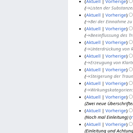
Aktuell
Vorherige
5
b
m
→
Listen der Substanze
e
b
Aktuell
Vorherige
r
e
→
Bei der Einnahme zu
2
r
Aktuell
Vorherige
0
2
→
Beeinflussung des T
1
0
Aktuell
Vorherige
5
1
→
Unterdrückung von 
5
Aktuell
Vorherige
→
Erzeugung von Klar
Aktuell
Vorherige
→
Steigerung der Trau
Aktuell
Vorherige
→
Wirkungskategorien
Aktuell
Vorherige
Zwei neue Überschrift
Aktuell
Vorherige
Noch mal Einleitung
Aktuell
Vorherige
Einleitung und Achtung