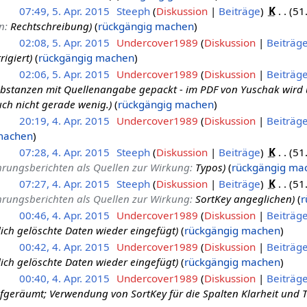
07:49, 5. Apr. 2015
Steeph
Diskussion
Beiträge
K
51
n
:
Rechtschreibung
rückgängig machen
02:08, 5. Apr. 2015
Undercover1989
Diskussion
Beiträg
rigiert
rückgängig machen
02:06, 5. Apr. 2015
Undercover1989
Diskussion
Beiträg
ubstanzen mit Quellenangabe gepackt - im PDF von Yuschak wird
ch nicht gerade wenig.
rückgängig machen
20:19, 4. Apr. 2015
Undercover1989
Diskussion
Beiträg
machen
07:28, 4. Apr. 2015
Steeph
Diskussion
Beiträge
K
51
hrungsberichten als Quellen zur Wirkung
:
Typos
rückgängig ma
07:27, 4. Apr. 2015
Steeph
Diskussion
Beiträge
K
51
hrungsberichten als Quellen zur Wirkung
:
SortKey angeglichen
r
00:46, 4. Apr. 2015
Undercover1989
Diskussion
Beiträg
ich gelöschte Daten wieder eingefügt
rückgängig machen
00:42, 4. Apr. 2015
Undercover1989
Diskussion
Beiträg
ich gelöschte Daten wieder eingefügt
rückgängig machen
00:40, 4. Apr. 2015
Undercover1989
Diskussion
Beiträg
ufgeräumt; Verwendung von SortKey für die Spalten Klarheit und