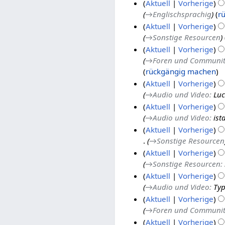
Aktuell
Vorherige
1
0
b
p
S
→
Englischsprachig
r
5
1
e
t
e
2
Aktuell
Vorherige
5
r
e
p
6
→
Sonstige Resourcen
2
m
t
.
Aktuell
Vorherige
0
b
e
J
→
Foren und Communit
1
e
m
u
7
rückgängig machen
5
r
b
n
.
Aktuell
Vorherige
2
e
i
J
→
Audio und Video
:
Luc
1
0
r
2
u
Aktuell
Vorherige
8
1
2
0
n
→
Audio und Video
:
ist
.
5
0
1
i
Aktuell
Vorherige
J
1
5
2
→
Sonstige Resourcen
a
1
5
0
Aktuell
Vorherige
n
0
1
→
Sonstige Resourcen
:
u
.
3
5
Aktuell
Vorherige
a
O
0
→
Audio und Video
:
Ty
r
k
.
2
Aktuell
Vorherige
2
t
S
4
→
Foren und Communit
0
o
e
.
Aktuell
Vorherige
1
b
p
S