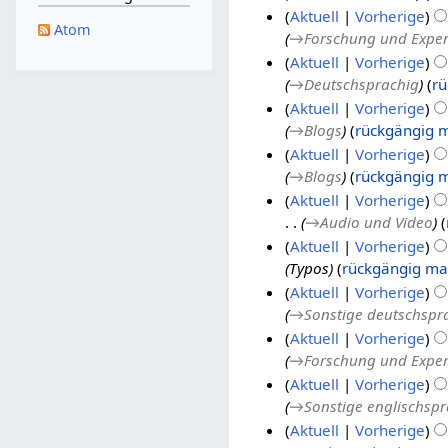
Aktuell
Vorherige
Atom
→
Forschung und Expe
Aktuell
Vorherige
→
Deutschsprachig
r
Aktuell
Vorherige
→
Blogs
rückgängig 
6
Aktuell
Vorherige
.
→
Blogs
rückgängig 
F
Aktuell
Vorherige
e
→
Audio und Video
b
1
Aktuell
Vorherige
r
0
Typos
rückgängig m
u
.
2
Aktuell
Vorherige
a
J
0
→
Sonstige deutschspr
r
u
.
Aktuell
Vorherige
2
n
M
→
Forschung und Expe
0
i
ä
Aktuell
Vorherige
2
2
r
→
Sonstige englischsp
1
0
z
7
Aktuell
Vorherige
1
2
.