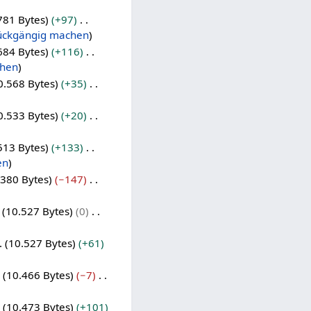
781 Bytes
+97
ückgängig machen
684 Bytes
+116
chen
0.568 Bytes
+35
0.533 Bytes
+20
513 Bytes
+133
en
.380 Bytes
−147
10.527 Bytes
0
10.527 Bytes
+61
10.466 Bytes
−7
10.473 Bytes
+101