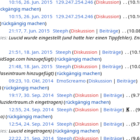
10:16, 26. Jun. 2015
129.247.254.246
Diskussion
10.1
ückgängig machen
10:15, 26. Jun. 2015
129.247.254.246
Diskussion
10.1
rückgängig machen
21:17, 7. Jun. 2015
Steeph
Diskussion
Beiträge
10.0
ies
:
Luucid wurde eingestellt (und hatte hier einen Tippfehler). En
21:51, 18. Jan. 2015
Steeph
Diskussion
Beiträge
10.
idSage.com hinzugefügt
rückgängig machen
21:48, 18. Jan. 2015
Steeph
Diskussion
Beiträge
10.
daseintraum hinzugefügt
rückgängig machen
09:23, 10. Okt. 2014
EmoScreamo
Diskussion
Beiträge
rückgängig machen
19:17, 30. Sep. 2014
Steeph
Diskussion
Beiträge
9.7
luzidertraum.ch eingetragen
rückgängig machen
12:55, 24. Sep. 2014
Steeph
Diskussion
Beiträge
K
9
po
rückgängig machen
12:54, 24. Sep. 2014
Steeph
Diskussion
Beiträge
9.7
ies
:
Luucid eingetragen
rückgängig machen
22:22, 21. Sep. 2014
Steeph
Diskussion
Beiträge
9.6