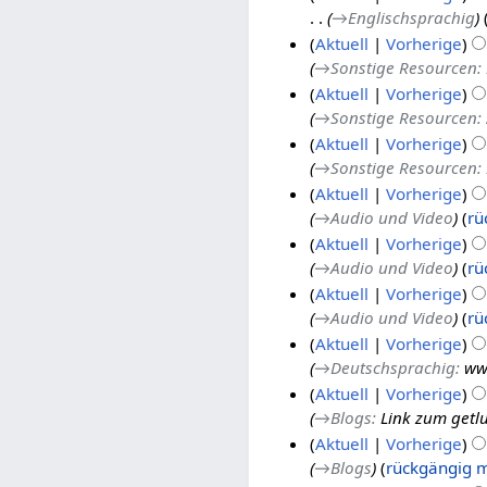
→
Englischsprachig
1
b
.
Aktuell
Vorherige
6
r
N
→
Sonstige Resourcen
:
u
o
2
Aktuell
Vorherige
a
v
5
→
Sonstige Resourcen
:
r
e
.
1
Aktuell
Vorherige
2
m
N
3
→
Sonstige Resourcen
:
0
b
o
.
1
Aktuell
Vorherige
1
e
v
N
2
→
Audio und Video
rü
6
r
e
o
.
5
Aktuell
Vorherige
2
m
v
N
.
→
Audio und Video
rü
0
b
e
o
N
Aktuell
Vorherige
1
e
m
v
o
→
Audio und Video
rü
5
r
b
e
v
4
Aktuell
Vorherige
2
e
m
e
.
→
Deutschsprachig
:
ww
0
r
b
m
N
1
Aktuell
Vorherige
1
2
e
b
o
9
→
Blogs
:
Link zum getlu
5
0
r
e
v
.
1
Aktuell
Vorherige
1
2
r
e
S
8
→
Blogs
rückgängig 
5
0
2
m
e
.