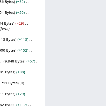
86 Bytes
+82
04 Bytes
+20
84 Bytes
−29
tfernt
113 Bytes
+113
000 Bytes
+152
9.848 Bytes
+57
91 Bytes
+80
.711 Bytes
0
11 Bytes
+29
82 Bytes
+117