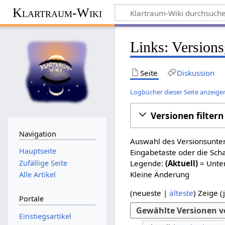
Klartraum-Wiki
Links
: Version
Seite
Diskussion
Logbücher dieser Seite anzeige
Versionen filtern
Navigation
Auswahl des Versionsunter
Hauptseite
Eingabetaste oder die Sch
Zufällige Seite
Legende:
(Aktuell)
= Unter
Kleine Änderung
Alle Artikel
(
neueste
|
älteste
) Zeige (
Portale
Einstiegsartikel