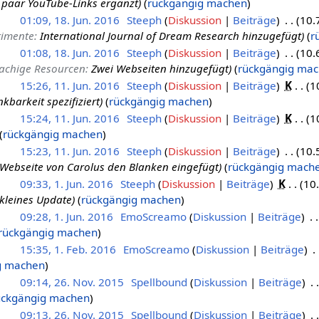
 paar YouTube-Links ergänzt
rückgängig machen
01:09, 18. Jun. 2016
Steeph
Diskussion
Beiträge
10.
rimente
:
International Journal of Dream Research hinzugefügt
r
01:08, 18. Jun. 2016
Steeph
Diskussion
Beiträge
10.
rachige Resourcen
:
Zwei Webseiten hinzugefügt
rückgängig ma
15:26, 11. Jun. 2016
Steeph
Diskussion
Beiträge
K
1
nkbarkeit spezifiziert
rückgängig machen
15:24, 11. Jun. 2016
Steeph
Diskussion
Beiträge
K
1
rückgängig machen
15:23, 11. Jun. 2016
Steeph
Diskussion
Beiträge
10.
Webseite von Carolus den Blanken eingefügt
rückgängig mach
09:33, 1. Jun. 2016
Steeph
Diskussion
Beiträge
K
10
kleines Update
rückgängig machen
09:28, 1. Jun. 2016
EmoScreamo
Diskussion
Beiträge
rückgängig machen
15:35, 1. Feb. 2016
EmoScreamo
Diskussion
Beiträge
g machen
09:14, 26. Nov. 2015
Spellbound
Diskussion
Beiträge
ückgängig machen
09:13, 26. Nov. 2015
Spellbound
Diskussion
Beiträge