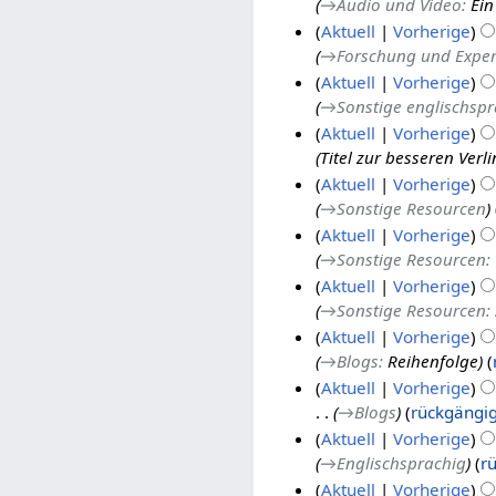
→
Audio und Video
:
Ein
8
0
O
1
Aktuell
Vorherige
1
k
6
→
Forschung und Expe
8
t
.
1
Aktuell
Vorherige
o
S
8
→
Sonstige englischsp
b
e
.
Aktuell
Vorherige
e
p
J
Titel zur besseren Verli
r
t
u
1
Aktuell
Vorherige
2
e
n
1
→
Sonstige Resourcen
0
m
i
.
Aktuell
Vorherige
1
b
2
J
→
Sonstige Resourcen
:
6
e
0
u
Aktuell
Vorherige
r
1
n
→
Sonstige Resourcen
:
2
6
i
1
Aktuell
Vorherige
0
2
.
→
Blogs
:
Reihenfolge
1
0
J
Aktuell
Vorherige
6
1
u
→
Blogs
rückgängi
6
n
1
Aktuell
Vorherige
i
.
→
Englischsprachig
r
2
F
2
Aktuell
Vorherige
0
e
6