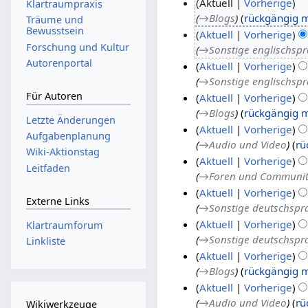
Aktuell
Vorherige
Klartraumpraxis
→
Blogs
rückgängig 
9
Träume und
Bewusstsein
Aktuell
Vorherige
.
Forschung und Kultur
→
Sonstige englischsp
F
7
Autorenportal
Aktuell
Vorherige
e
.
→
Sonstige englischsp
b
F
Für Autoren
Aktuell
Vorherige
r
e
→
Blogs
rückgängig 
u
b
Letzte Änderungen
Aktuell
Vorherige
a
r
Aufgabenplanung
→
Audio und Video
rü
r
u
Wiki-Aktionstag
Aktuell
Vorherige
2
a
Leitfaden
→
Foren und Communit
0
r
Aktuell
Vorherige
2
2
Externe Links
→
Sonstige deutschspr
1
0
Aktuell
Vorherige
2
Klartraumforum
→
Sonstige deutschspr
1
Linkliste
Aktuell
Vorherige
→
Blogs
rückgängig 
Aktuell
Vorherige
→
Audio und Video
rü
Wikiwerkzeuge