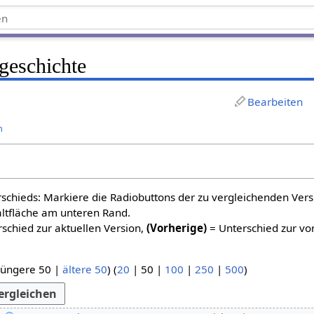
sgeschichte
Bearbeiten
n
schieds: Markiere die Radiobuttons der zu vergleichenden Ver
altfläche am unteren Rand.
schied zur aktuellen Version,
(Vorherige)
= Unterschied zur vo
jüngere 50
|
ältere 50
) (
20
|
50
|
100
|
250
|
500
)