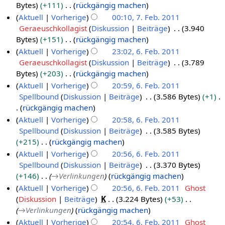
b
B
n
Bytes
+111
rückgängig machen
.
e
e
e
K
Aktuell
Vorherige
00:10, 7. Feb. 2011
F
i
a
B
e
Geraeuschkollagist
Diskussion
Beiträge
3.940
e
t
r
e
i
Bytes
+151
rückgängig machen
b
u
b
a
n
K
Aktuell
Vorherige
23:02, 6. Feb. 2011
r
n
e
r
e
e
Geraeuschkollagist
Diskussion
Beiträge
3.789
6
u
g
i
b
B
i
Bytes
+203
rückgängig machen
.
a
s
t
e
e
n
K
Aktuell
Vorherige
20:59, 6. Feb. 2011
F
r
z
u
i
a
e
e
Spellbound
Diskussion
Beiträge
3.586 Bytes
+1
e
2
u
n
t
r
B
i
rückgängig machen
b
0
s
g
u
b
e
n
K
Aktuell
Vorherige
20:58, 6. Feb. 2011
r
1
a
s
n
e
a
e
e
Spellbound
Diskussion
Beiträge
3.585 Bytes
u
1
m
z
g
i
r
B
i
+215
rückgängig machen
a
m
u
s
t
b
e
n
K
Aktuell
Vorherige
20:56, 6. Feb. 2011
r
e
s
z
u
e
a
e
e
Spellbound
Diskussion
Beiträge
3.370 Bytes
2
n
a
u
n
i
r
B
i
+146
→
Verlinkungen
rückgängig machen
f
0
m
s
g
t
b
e
n
Aktuell
Vorherige
20:56, 6. Feb. 2011
Ghost
a
1
m
a
s
u
e
a
e
Diskussion
Beiträge
K
3.224 Bytes
+53
s
e
1
m
z
n
i
r
B
→
Verlinkungen
rückgängig machen
s
n
m
u
g
t
b
e
Aktuell
Vorherige
20:54, 6. Feb. 2011
Ghost
u
f
e