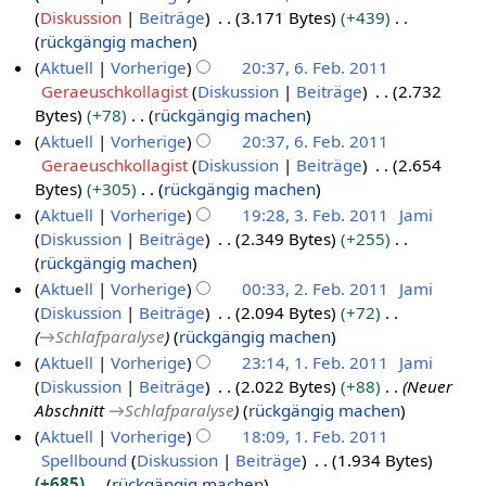
s
s
u
e
a
Diskussion
Beiträge
3.171 Bytes
+439
n
a
n
a
z
n
i
r
K
rückgängig machen
g
s
f
m
u
g
t
b
e
Aktuell
Vorherige
20:37, 6. Feb. 2011
s
a
m
s
s
u
e
i
Geraeuschkollagist
Diskussion
Beiträge
2.732
u
s
e
a
z
n
i
n
Bytes
+78
rückgängig machen
n
s
n
m
u
g
t
e
K
g
Aktuell
Vorherige
20:37, 6. Feb. 2011
u
f
m
s
s
u
B
e
Geraeuschkollagist
Diskussion
Beiträge
2.654
n
a
e
a
z
n
e
i
Bytes
+305
rückgängig machen
g
s
n
m
u
g
a
n
K
Aktuell
Vorherige
19:28, 3. Feb. 2011
Jami
s
f
m
s
s
r
e
e
Diskussion
Beiträge
2.349 Bytes
+255
u
3
a
e
a
z
b
B
i
K
rückgängig machen
n
.
s
n
m
u
e
e
n
e
g
Aktuell
Vorherige
00:33, 2. Feb. 2011
Jami
s
F
f
m
s
i
a
e
i
Diskussion
Beiträge
2.094 Bytes
+72
u
2
e
a
e
a
t
r
B
n
→
Schlafparalyse
rückgängig machen
n
.
s
b
n
m
u
b
e
e
g
Aktuell
Vorherige
23:14, 1. Feb. 2011
Jami
s
F
r
f
m
n
e
a
B
Diskussion
Beiträge
2.022 Bytes
+88
Neuer
u
1
e
a
u
e
g
i
r
e
Abschnitt
→
Schlafparalyse
rückgängig machen
n
.
s
b
a
n
s
t
b
a
g
Aktuell
Vorherige
18:09, 1. Feb. 2011
s
F
r
f
r
z
u
e
r
Spellbound
Diskussion
Beiträge
1.934 Bytes
u
e
a
u
2
u
n
i
b
+685
rückgängig machen
n