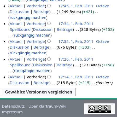
s
b
a
0
s
g
t
e
K
g
Aktuell
Vorherige
17:45, 1. Feb. 2011
Octave
s
r
r
1
a
s
u
i
e
Diskussion
Beiträge
1.249 Bytes
+421
u
u
2
1
m
z
n
t
i
K
rückgängig machen
n
a
0
m
u
g
u
n
e
g
Aktuell
Vorherige
17:34, 1. Feb. 2011
r
1
e
s
s
n
e
i
Spellbound
Diskussion
Beiträge
828 Bytes
+152
2
n
1
a
z
g
B
n
rückgängig machen
f
0
m
u
s
e
e
K
Aktuell
Vorherige
17:32, 1. Feb. 2011
Octave
a
1
m
s
z
a
B
e
Diskussion
Beiträge
676 Bytes
+303
s
e
1
a
u
r
e
i
K
rückgängig machen
s
n
m
s
b
a
n
e
Aktuell
Vorherige
17:26, 1. Feb. 2011
u
f
m
a
e
r
e
i
Spellbound
Diskussion
Beiträge
373 Bytes
+158
n
a
e
m
i
b
B
n
rückgängig machen
g
s
n
m
t
e
e
e
K
Aktuell
Vorherige
17:14, 1. Feb. 2011
Octave
s
f
e
u
i
a
B
e
Diskussion
Beiträge
215 Bytes
+215
*erster*
u
a
n
n
t
r
e
i
n
s
f
g
u
b
a
n
g
s
a
s
n
e
r
e
u
s
z
g
i
b
B
Datenschutz
Über Klartraum-Wiki
n
s
u
s
t
e
e
Impressum
g
u
s
z
u
i
a