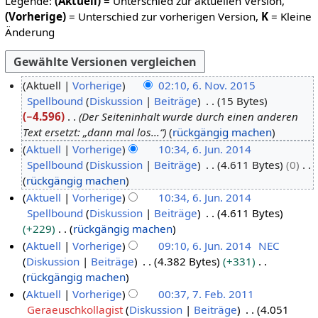
Legende:
(Aktuell)
= Unterschied zur aktuellen Version,
(Vorherige)
= Unterschied zur vorherigen Version,
K
= Kleine
Änderung
Aktuell
Vorherige
02:10, 6. Nov. 2015
Spellbound
Diskussion
Beiträge
15 Bytes
6
−4.596
Der Seiteninhalt wurde durch einen anderen
.
Text ersetzt: „dann mal los...“
rückgängig machen
N
Aktuell
Vorherige
10:34, 6. Jun. 2014
o
Spellbound
Diskussion
Beiträge
4.611 Bytes
0
6
v
K
rückgängig machen
.
e
e
Aktuell
Vorherige
10:34, 6. Jun. 2014
J
m
i
Spellbound
Diskussion
Beiträge
4.611 Bytes
u
b
n
+229
rückgängig machen
n
e
e
K
Aktuell
Vorherige
09:10, 6. Jun. 2014
NEC
i
r
B
e
Diskussion
Beiträge
4.382 Bytes
+331
2
2
e
i
K
rückgängig machen
0
0
a
n
e
Aktuell
Vorherige
00:37, 7. Feb. 2011
1
1
r
e
i
Geraeuschkollagist
Diskussion
Beiträge
4.051
7
4
5