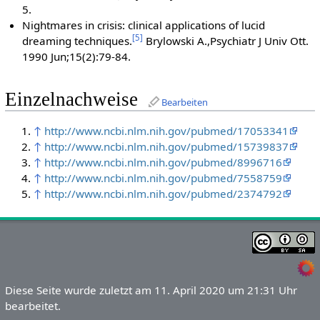
5.
Nightmares in crisis: clinical applications of lucid
[
5
]
dreaming techniques.
Brylowski A.,Psychiatr J Univ Ott.
1990 Jun;15(2):79-84.
Einzelnachweise
Bearbeiten
↑
http://www.ncbi.nlm.nih.gov/pubmed/17053341
↑
http://www.ncbi.nlm.nih.gov/pubmed/15739837
↑
http://www.ncbi.nlm.nih.gov/pubmed/8996716
↑
http://www.ncbi.nlm.nih.gov/pubmed/7558759
↑
http://www.ncbi.nlm.nih.gov/pubmed/2374792
Diese Seite wurde zuletzt am 11. April 2020 um 21:31 Uhr
bearbeitet.