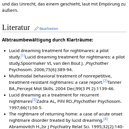
und das Unrecht, das einem geschieht, laut mit Empörung zu
äußern.
Literatur
Bearbeiten
Albtraumbewältigung durch Klarträume:
Lucid dreaming treatment for nightmares: a pilot
[
1
]
study.
Lucid dreaming treatment for nightmares: a pilot
study,Spoormaker VI, van den Bout J. ,Psychother
Psychosom. 2006;75(6):389-94.
Multimodal behavioral treatment of nonrepetitive,
[
2
]
treatment-resistant nightmares: a case report.
Tanner
BA.,Percept Mot Skills. 2004 Dec;99(3 Pt 2):1139-46.
Lucid dreaming as a treatment for recurrent
[
3
]
nightmares
Zadra AL, Pihl RO.,Psychother Psychosom.
1997;66(1):50-5.
The nightmare of returning home: a case of acute onset
[
4
]
nightmare disorder treated by lucid dreaming.
Abramovitch H.,Isr J Psychiatry Relat Sci. 1995;32(2):140-