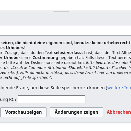
seiten, die nicht deine eigenen sind, benutze keine urheberrecht
es Urhebers!
ine Zusage, dass du den Text
selbst verfasst
hast, dass der Text All
er
Urheber
seine
Zustimmung
gegeben hat. Falls dieser Text berei
ise bitte auf der Diskussionsseite darauf hin.
Bitte beachte, dass alle
er der „Creative Commons Attribution-ShareAlike 3.0 Unported“ stehen (
nzelheiten). Falls du nicht möchtest, dass deine Arbeit hier von anderen
ke nicht auf „Seite speichern“.
olgende Frage, um diese Seite speichern zu können (
weitere In
zung RC?
Abbreche