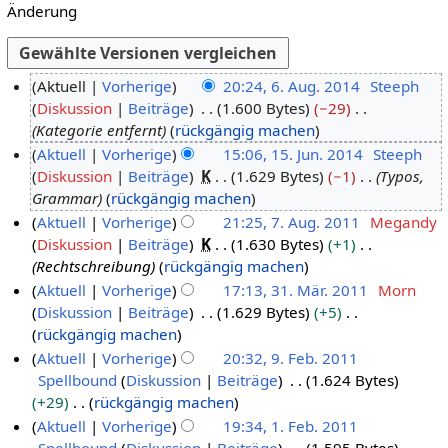
Änderung
Aktuell
Vorherige
20:24, 6. Aug. 2014
Steeph
Diskussion
Beiträge
1.600 Bytes
−29
6
Kategorie entfernt
rückgängig machen
.
Aktuell
Vorherige
15:06, 15. Jun. 2014
Steeph
A
Diskussion
Beiträge
K
1.629 Bytes
−1
Typos,
1
u
Grammar
rückgängig machen
5
g
Aktuell
Vorherige
21:25, 7. Aug. 2011
Megandy
.
u
Diskussion
Beiträge
K
1.630 Bytes
+1
7
J
s
Rechtschreibung
rückgängig machen
.
u
t
Aktuell
Vorherige
17:13, 31. Mär. 2011
Morn
A
n
2
Diskussion
Beiträge
1.629 Bytes
+5
3
u
i
0
K
rückgängig machen
1
g
2
1
e
Aktuell
Vorherige
20:32, 9. Feb. 2011
.
u
0
4
i
Spellbound
Diskussion
Beiträge
1.624 Bytes
9
M
s
1
n
+29
rückgängig machen
.
ä
t
4
e
K
Aktuell
Vorherige
19:34, 1. Feb. 2011
F
r
2
B
e
Spellbound
Diskussion
Beiträge
1.595 Bytes