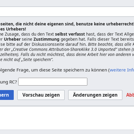
seiten, die nicht deine eigenen sind, benutze keine urheberrecht
es Urhebers!
ine Zusage, dass du den Text
selbst verfasst
hast, dass der Text All
er
Urheber
seine
Zustimmung
gegeben hat. Falls dieser Text berei
ise bitte auf der Diskussionsseite darauf hin.
Bitte beachte, dass alle
er der „Creative Commons Attribution-ShareAlike 3.0 Unported“ stehen (
nzelheiten). Falls du nicht möchtest, dass deine Arbeit hier von anderen
ke nicht auf „Seite speichern“.
olgende Frage, um diese Seite speichern zu können (
weitere In
zung RC?
Ab