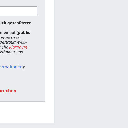
lich geschützten
gemeingut
(public
ts woanders
 Klartraum-Wiki-
siehe
Klartraum-
 verändert und
formationen
):
brechen