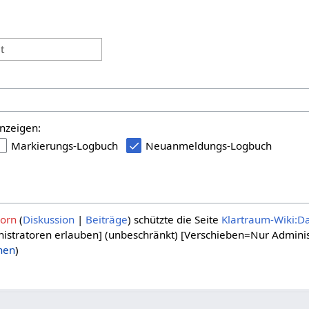
:
t
nzeigen:
Markierungs-Logbuch
Neuanmeldungs-Logbuch
orn
Diskussion
Beiträge
schützte die Seite
Klartraum-Wiki:D
istratoren erlauben] (unbeschränkt) [Verschieben=Nur Adminis
nen
)