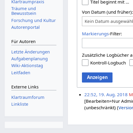
Titel beginnt mit …
Klartraumpraxis
Träume und
Von Datum (und früher)
Bewusstsein
Forschung und Kultur
Kein Datum ausgewähl
Autorenportal
Markierungs
-Filter:
Für Autoren
Letzte Änderungen
Zusätzliche Logbücher a
Aufgabenplanung
Kontroll-Logbuch
Wiki-Aktionstag
Leitfaden
Anzeigen
Externe Links
22:52, 19. Aug. 2018
M
Klartraumforum
[Bearbeiten=Nur Admin
Linkliste
(unbeschränkt)
(
Versio