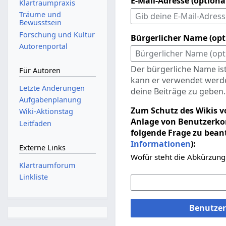
E-Mail-Adresse (optiona
Klartraumpraxis
Träume und
Bewusstsein
Forschung und Kultur
Bürgerlicher Name (opt
Autorenportal
Der bürgerliche Name ist
Für Autoren
kann er verwendet werde
Letzte Änderungen
deine Beiträge zu geben.
Aufgabenplanung
Zum Schutz des Wikis v
Wiki-Aktionstag
Anlage von Benutzerkon
Leitfaden
folgende Frage zu bean
Informationen
):
Externe Links
Wofür steht die Abkürzung
Klartraumforum
Linkliste
Benutzer