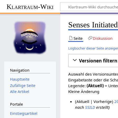
Klartraum-Wiki
Senses Initiat
Seite
Diskussion
Logbücher dieser Seite anzeige
Versionen filtern
Navigation
Auswahl des Versionsunter
Hauptseite
Eingabetaste oder die Sch
Zufällige Seite
Legende:
(Aktuell)
= Unter
Kleine Änderung
Alle Artikel
Aktuell
Vorherige
20
Portale
nach
SSILD
erstellt
1
Einstiegsartikel
5