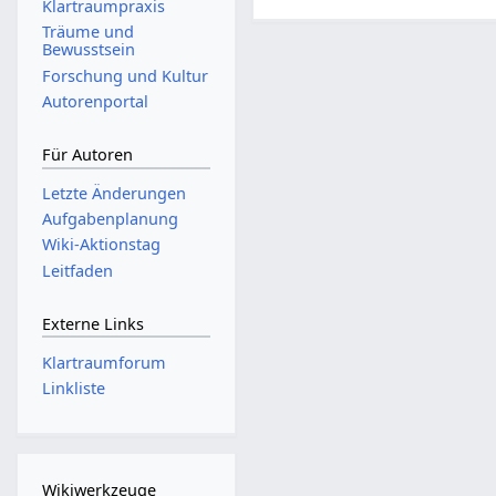
Klartraumpraxis
.
Träume und
J
Bewusstsein
u
Forschung und Kultur
n
Autorenportal
i
2
Für Autoren
0
1
Letzte Änderungen
4
Aufgabenplanung
Wiki-Aktionstag
Leitfaden
Externe Links
Klartraumforum
Linkliste
Wikiwerkzeuge