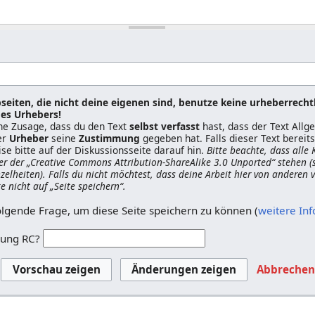
seiten, die nicht deine eigenen sind, benutze keine urheberrecht
es Urhebers!
ine Zusage, dass du den Text
selbst verfasst
hast, dass der Text All
er
Urheber
seine
Zustimmung
gegeben hat. Falls dieser Text berei
ise bitte auf der Diskussionsseite darauf hin.
Bitte beachte, dass alle
er der „Creative Commons Attribution-ShareAlike 3.0 Unported“ stehen (
nzelheiten). Falls du nicht möchtest, dass deine Arbeit hier von anderen
ke nicht auf „Seite speichern“.
olgende Frage, um diese Seite speichern zu können (
weitere In
zung RC?
Abbreche