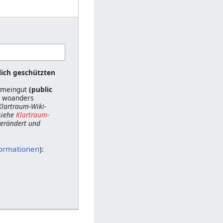
lich geschützten
gemeingut
(public
ts woanders
 Klartraum-Wiki-
siehe
Klartraum-
 verändert und
formationen
):
n