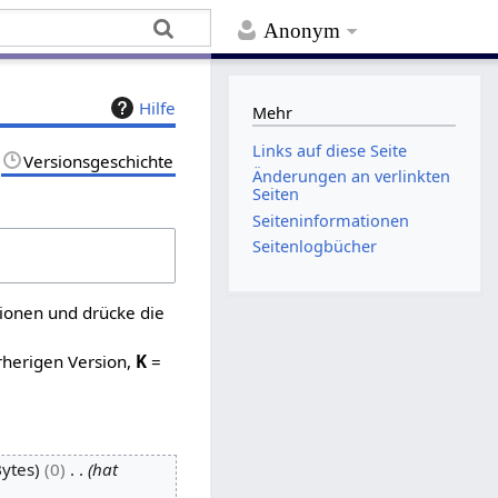
Anonym
Hilfe
Mehr
Links auf diese Seite
Versionsgeschichte
Änderungen an verlinkten
Seiten
Seiten­­informationen
Seitenlogbücher
sionen und drücke die
rherigen Version,
K
=
Bytes
0
hat