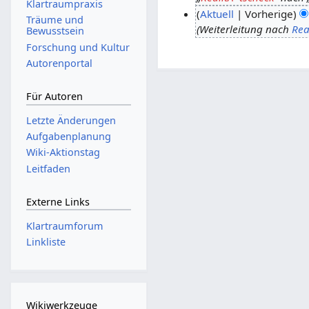
Klartraumpraxis
Aktuell
Vorherige
.
Träume und
Weiterleitung nach
Rea
O
4
Bewusstsein
k
.
Forschung und Kultur
t
M
Autorenportal
o
a
b
i
Für Autoren
e
2
Letzte Änderungen
r
0
Aufgabenplanung
2
0
Wiki-Aktionstag
0
7
Leitfaden
1
0
Externe Links
Klartraumforum
Linkliste
Wikiwerkzeuge