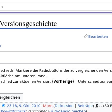
 Versionsgeschichte
Bearbeiten
n
schieds: Markiere die Radiobuttons der zu vergleichenden Ver
altfläche am unteren Rand.
schied zur aktuellen Version,
(Vorherige)
= Unterschied zur vo
23:18, 9. Okt. 2010
Morn
Diskussion
Beiträge
K
30 
„
Realitätscheck
“ verschoben
rückgängig machen