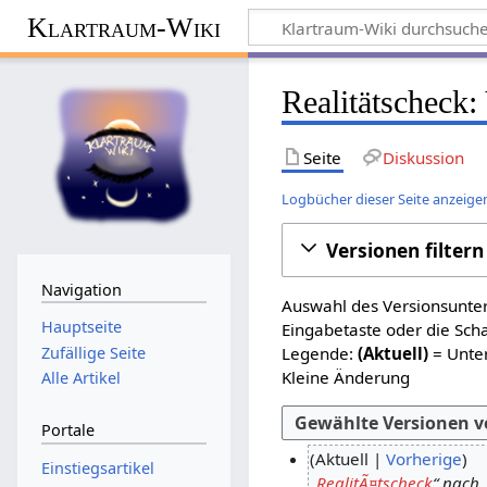
Klartraum-Wiki
Realitätscheck
:
Seite
Diskussion
Logbücher dieser Seite anzeige
Versionen filtern
Navigation
Auswahl des Versionsunter
Hauptseite
Eingabetaste oder die Sch
Zufällige Seite
Legende:
(Aktuell)
= Unter
Kleine Änderung
Alle Artikel
Portale
Aktuell
Vorherige
Einstiegsartikel
„
RealitÃ¤tscheck
“ nach 
9