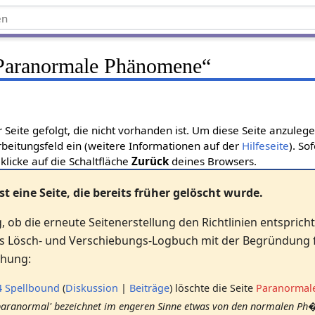
Paranormale Phänomene
“
r Seite gefolgt, die nicht vorhanden ist. Um diese Seite anzuleg
beitungsfeld ein (weitere Informationen auf der
Hilfeseite
). So
 klicke auf die Schaltfläche
Zurück
deines Browsers.
st eine Seite, die bereits früher gelöscht wurde.
g, ob die erneute Seitenerstellung den Richtlinien entspricht
as Lösch- und Verschiebungs-Logbuch mit der Begründung f
chung:
4
Spellbound
Diskussion
Beiträge
löschte die Seite
Paranormal
'paranormal' bezeichnet im engeren Sinne etwas von den normalen 