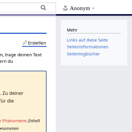
Anonym
Mehr
Links auf diese Seite
Erstellen
Seiten­­informationen
Seitenlogbücher
en, trage deinen Text
fern du
. Zu deiner
ür die
e Phänomene
(Inhalt
Ph�nomenen