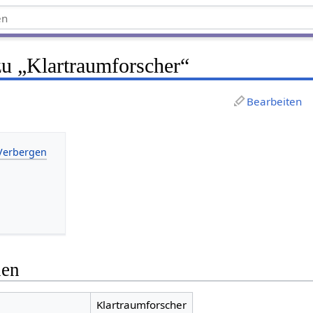
zu „Klartraumforscher“
Bearbeiten
nen
Klartraumforscher