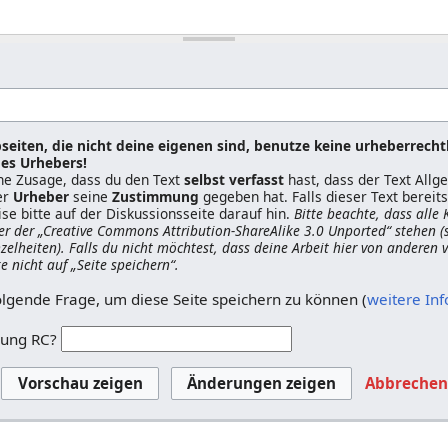
seiten, die nicht deine eigenen sind, benutze keine urheberrecht
es Urhebers!
ine Zusage, dass du den Text
selbst verfasst
hast, dass der Text All
er
Urheber
seine
Zustimmung
gegeben hat. Falls dieser Text berei
ise bitte auf der Diskussionsseite darauf hin.
Bitte beachte, dass alle
er der „Creative Commons Attribution-ShareAlike 3.0 Unported“ stehen (
nzelheiten). Falls du nicht möchtest, dass deine Arbeit hier von anderen
ke nicht auf „Seite speichern“.
olgende Frage, um diese Seite speichern zu können (
weitere In
zung RC?
Abbreche