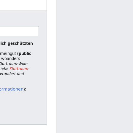
lich geschützten
gemeingut
(public
ts woanders
 Klartraum-Wiki-
siehe
Klartraum-
 verändert und
formationen
):
n