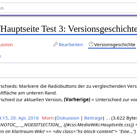
Hauptseite Test 3
: Versionsgeschicht
ussion
Bearbeiten
Versionsgeschichte
n
schieds: Markiere die Radiobuttons der zu vergleichenden Ver
altfläche am unteren Rand.
schied zur aktuellen Version,
(Vorherige)
= Unterschied zur vo
:15, 20. Apr. 2016
Morn
Diskussion
Beiträge
3.622 Byte
_NOTOC__ __NOEDITSECTION__ {{#css:MediaWiki:Hauptseite.css}} <
 im Klartraum-Wiki! == <div class="hs-block-content"> ''Eine…“