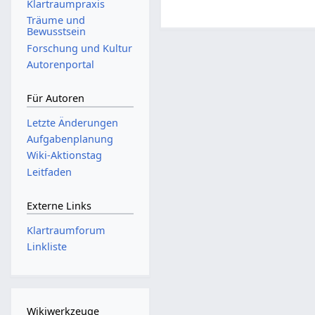
Klartraumpraxis
.
Träume und
A
Bewusstsein
p
Forschung und Kultur
r
Autorenportal
i
l
Für Autoren
2
0
Letzte Änderungen
1
Aufgabenplanung
6
Wiki-Aktionstag
Leitfaden
Externe Links
Klartraumforum
Linkliste
Wikiwerkzeuge