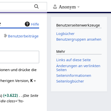
Anonym
e
Hilfe
Benutzerseitenwerkzeuge
Logbücher
Benutzerbeiträge
Benutzergruppen ansehen
Mehr
Links auf diese Seite
Änderungen an verlinkten
sionen und drücke die
Seiten
Seiten­­informationen
rherigen Version,
K
=
Seitenlogbücher
s
+3.622
Die Seite
div class="hs-