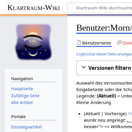
Klartraum-Wiki
Benutzer
:
Morn/
Benutzerseite
Disk
Logbücher dieser Seite anzeige
Versionen filtern
Navigation
Auswahl des Versionsunter
Hauptseite
Eingabetaste oder die Sch
Zufällige Seite
Legende:
(Aktuell)
= Unter
Kleine Änderung
Alle Artikel
Aktuell
Vorherige
14
Portale
wurde neu angelegt: „_
2
header"> == Willkommen
Einstiegsartikel
0