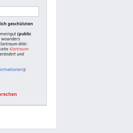
lich geschützten
gemeingut
(public
ts woanders
 Klartraum-Wiki-
siehe
Klartraum-
 verändert und
formationen
):
brechen