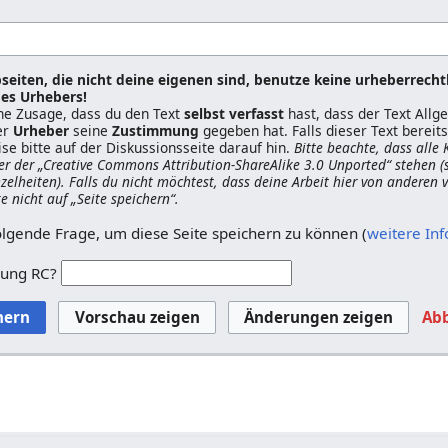
seiten, die nicht deine eigenen sind, benutze keine urheberrecht
es Urhebers!
ine Zusage, dass du den Text
selbst verfasst
hast, dass der Text All
er
Urheber
seine
Zustimmung
gegeben hat. Falls dieser Text berei
ise bitte auf der Diskussionsseite darauf hin.
Bitte beachte, dass alle
er der „Creative Commons Attribution-ShareAlike 3.0 Unported“ stehen (
nzelheiten). Falls du nicht möchtest, dass deine Arbeit hier von anderen
ke nicht auf „Seite speichern“.
olgende Frage, um diese Seite speichern zu können (
weitere In
zung RC?
Ab