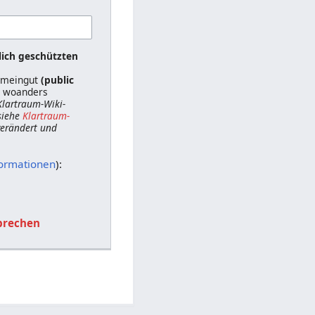
lich geschützten
gemeingut
(public
ts woanders
 Klartraum-Wiki-
siehe
Klartraum-
 verändert und
formationen
):
brechen