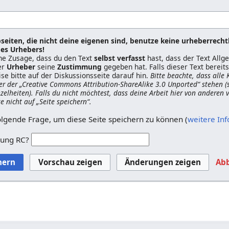
seiten, die nicht deine eigenen sind, benutze keine urheberrecht
es Urhebers!
ine Zusage, dass du den Text
selbst verfasst
hast, dass der Text All
er
Urheber
seine
Zustimmung
gegeben hat. Falls dieser Text berei
ise bitte auf der Diskussionsseite darauf hin.
Bitte beachte, dass alle
er der „Creative Commons Attribution-ShareAlike 3.0 Unported“ stehen (
nzelheiten). Falls du nicht möchtest, dass deine Arbeit hier von anderen
ke nicht auf „Seite speichern“.
olgende Frage, um diese Seite speichern zu können (
weitere In
zung RC?
Ab